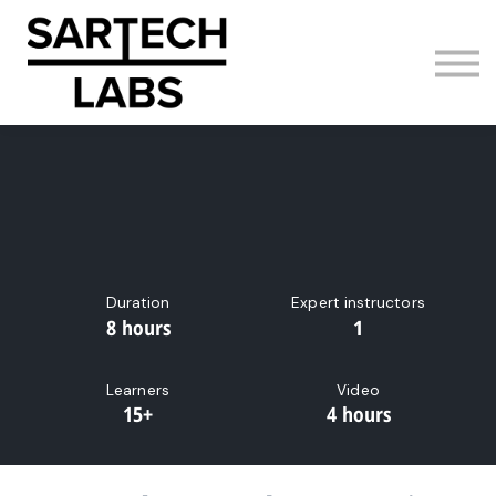
AI Adoption
About us
Sign in
Sign up
Duration
Expert instructors
8 hours
1
Learners
Video
15+
4 hours