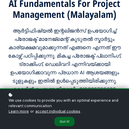
AI Fundamentals For Project
Management (Malayalam)
ആർട്ടിഫിഷ്യൽ ഇന്റലിജൻസ് ഉപയോഗിച്ച്
പ്രോജക്ട് മാനേജ്മെന്റ് കൂടുതൽ സ്മാർട്ടും
കാര്യക്ഷമവുമാക്കുന്നത് എങ്ങനെ എന്നത് ഈ
കോഴ്സ് പഠിപ്പിക്കുന്നു. മികച്ച പ്രോജക്ട് പ്ലാനിംഗ്,
ട്രാക്കിംഗ്, ഡെലിവറി എന്നിവയ്ക്കായി
ഉപയോഗിക്കാവുന്ന പ്രധാന AI ആശയങ്ങളും
ടൂളുകളും ഇതിൽ ഉൾപ്പെടുത്തിയിരിക്കുന്നു.
കോഴ്സിൽ ചേരുന്നതിനായി +918089708632
എന്ന നമ്പറിലേക്ക് whatsapp ചെയ്യുക . Email:
We use cookies to provide you with an optimal experience and
info@sartechlabs.com
relevant communication.
Learn more
or
accept individual cookies
.
Got it!