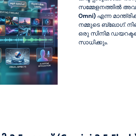
സമ്മേളനത്തിൽ അവതര
Omni)
എന്ന മാന്ത്രി
നമ്മുടെ ബ്ലോഗ്. നി
ഒരു സിനിമ ഡയറക്ടറ
സാധിക്കും.