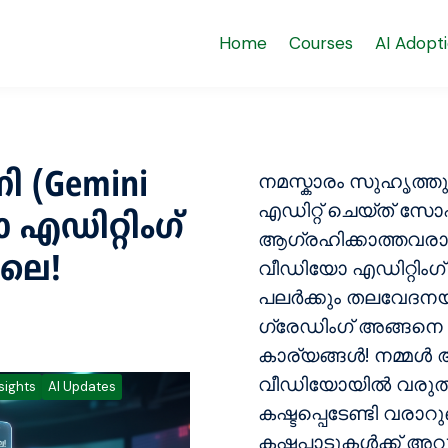
Home
Courses
AI Adopt
ി (Gemini
നമസ്കാരം സുഹൃത്
എഡിറ്റ് ചെയ്ത് സ
എഡിറ്റിംഗ്
ആഗ്രഹിക്കാത്തവരായ
ലെ!
വീഡിയോ എഡിറ്റിംഗ്
പലർക്കും തലവേദന
ഗ്രേഡിംഗ് അങ്ങനെ
കാര്യങ്ങൾ! നമ്മൾ ആ
വീഡിയോയിൽ വരുത്
sights
AI Updates
കഷ്ടപ്പെടേണ്ടി വരാ
കഷ്ടപ്പാടുകൾക്ക് 