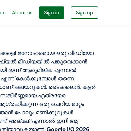
ion
About us
Sign in
Sign up
തുക്കളെ! മനോഹരമായ ഒരു വീഡിയോ
ോഷ്യൽ മീഡിയയിൽ പങ്കുവെക്കാൻ
ി ഇന്ന് ആരുമില്ല. എന്നാൽ
 എന്ന് കേൾക്കുമ്പോൾ തന്നെ
യാണ്. ലെയറുകൾ, ടൈംലൈൻ, കളർ
 സങ്കീർണ്ണമായ എത്രയോ
ഗ്രഹിക്കുന്ന ഒരു ചെറിയ മാറ്റം
താൻ പോലും മണിക്കൂറുകൾ
റുണ്ട്, അല്ലേ?എന്നാൽ ഇനി ആ
അറുതിയാവുകയാണ്.
Google I/O 2026